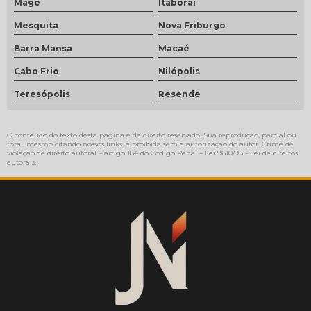
Magé
Itaboraí
Mesquita
Nova Friburgo
Barra Mansa
Macaé
Cabo Frio
Nilópolis
Teresópolis
Resende
O conteúdo do texto desta página é de direito reservado. Sua reprodução, parcial ou
total, mesmo citando nossos links, é proibida sem a autorização do autor. Crime de
violação de direito autoral – artigo 184 do Código Penal –
Lei 9610/98 - Lei de direitos
autorais
.