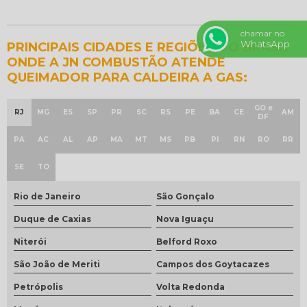
chamar no
WhatsApp
PRINCIPAIS CIDADES E REGIÕES DO BRASIL
ONDE A JN COMBUSTÃO ATENDE
QUEIMADOR PARA CALDEIRA A GAS:
GO e
RJ
MG
ES
SP
PR
SC
RS
PE
BA
CE
AM
DF
PA
AC
AL
AP
MA
MT
MS
PB
PI
RN
RO
RR
SE
TO
Rio de Janeiro
São Gonçalo
Duque de Caxias
Nova Iguaçu
Niterói
Belford Roxo
São João de Meriti
Campos dos Goytacazes
Petrópolis
Volta Redonda