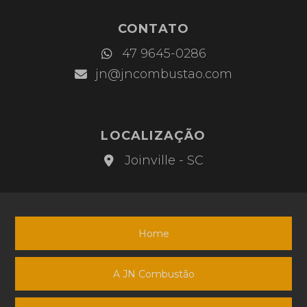
CONTATO
JN
47 9645-0286
Combustão
jn@jncombustao.com
LOCALIZAÇÃO
JN
Joinville - SC
Combustão
Home
A JN Combustão