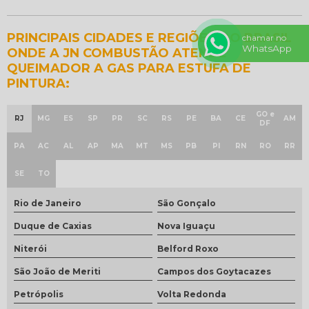
PRINCIPAIS CIDADES E REGIÕES DO BRASIL
chamar no
WhatsApp
ONDE A JN COMBUSTÃO ATENDE
QUEIMADOR A GAS PARA ESTUFA DE
PINTURA:
GO e
RJ
MG
ES
SP
PR
SC
RS
PE
BA
CE
AM
DF
PA
AC
AL
AP
MA
MT
MS
PB
PI
RN
RO
RR
SE
TO
Rio de Janeiro
São Gonçalo
Duque de Caxias
Nova Iguaçu
Niterói
Belford Roxo
São João de Meriti
Campos dos Goytacazes
Petrópolis
Volta Redonda