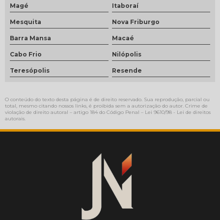
Magé
Itaboraí
Mesquita
Nova Friburgo
Barra Mansa
Macaé
Cabo Frio
Nilópolis
Teresópolis
Resende
O conteúdo do texto desta página é de direito reservado. Sua reprodução, parcial ou
total, mesmo citando nossos links, é proibida sem a autorização do autor. Crime de
violação de direito autoral – artigo 184 do Código Penal –
Lei 9610/98 - Lei de direitos
autorais
.