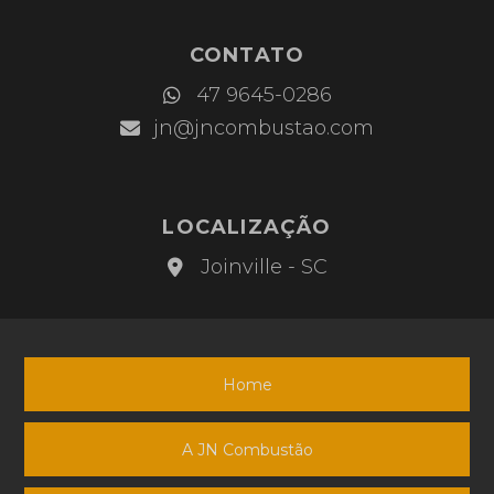
CONTATO
JN
47 9645-0286
Combustão
jn@jncombustao.com
LOCALIZAÇÃO
JN
Joinville - SC
Combustão
Home
A JN Combustão